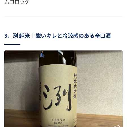
ムコロッケ
3．洌 純米｜鋭いキレと冷涼感のある辛口酒