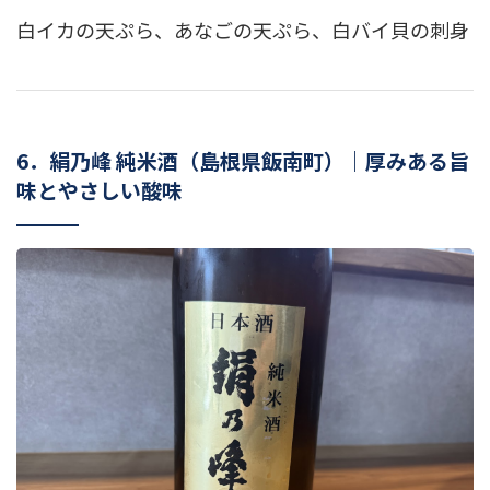
白イカの天ぷら、あなごの天ぷら、白バイ貝の刺身
6．絹乃峰 純米酒（島根県飯南町）｜厚みある旨
味とやさしい酸味