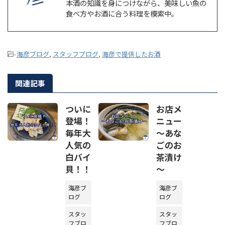
本酒の知識を身につけながら、美味しい魚の
食べ方やお酒に合う料理を模索中。
-
海彦ブログ
,
スタッフブログ
,
海彦で提供したお酒
関連記事
ついに
お店メ
登場！
ニュー
毎年大
～あな
人気の
ごのお
白バイ
茶漬け
貝！！
～
海彦ブ
海彦ブ
ログ
ログ
スタッ
スタッ
フブロ
フブロ