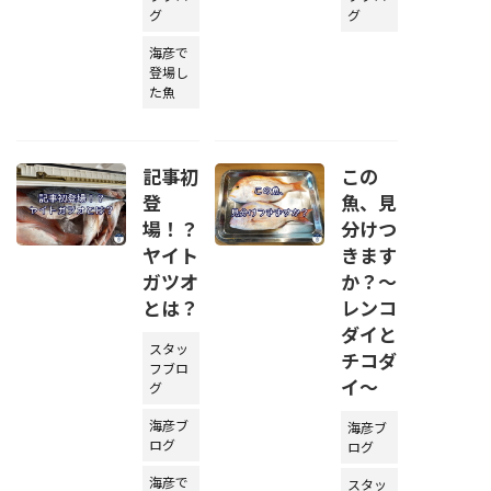
グ
グ
海彦で
登場し
た魚
記事初
この
登
魚、見
場！？
分けつ
ヤイト
きます
ガツオ
か？～
とは？
レンコ
ダイと
スタッ
チコダ
フブロ
イ～
グ
海彦ブ
海彦ブ
ログ
ログ
海彦で
スタッ