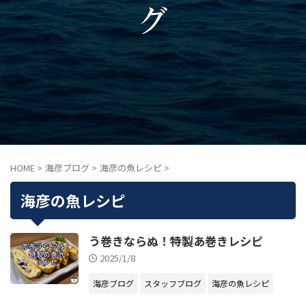
HOME
>
海彦ブログ
>
海彦の魚レシピ
>
海彦の魚レシピ
う巻きならぬ！特製あ巻きレシピ
2025/1/8
海彦ブログ
スタッフブログ
海彦の魚レシピ