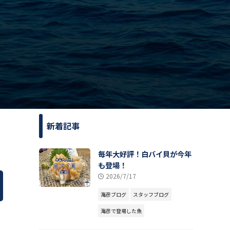
新着記事
毎年大好評！白バイ貝が今年
も登場！
2026/7/17
海彦ブログ
スタッフブログ
海彦で登場した魚