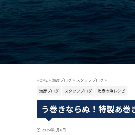
HOME
>
海彦ブログ
>
スタッフブログ
>
海彦ブログ
スタッフブログ
海彦の魚レシピ
う巻きならぬ！特製あ巻
2025年1月8日