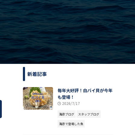
新着記事
毎年大好評！白バイ貝が今年
も登場！
2026/7/17
海彦ブログ
スタッフブログ
海彦で登場した魚