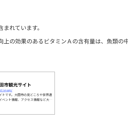
含まれています。
向上の効果のあるビタミンＡの含有量は、魚類の
 | 島根県大田市観光サイト
st/anago/
イトです。大田市の見どころや世界遺
イベント情報、アクセス情報など大田
す。