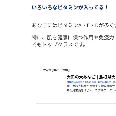
いろいろなビタミンが入ってる！
あなごにはビタミンA・E・Dが多く
特に、肌を健康に保つ作用や免疫力
でもトップクラスです。
www.ginzan-wm.jp
大田の大あなご
https://www.ginzan-wm.jp/gourmet_po
大田市観光協会が運営する観光情報サ
産石見銀山をはじめ、モデルコース、
市への旅に役立つ情報を紹介していま