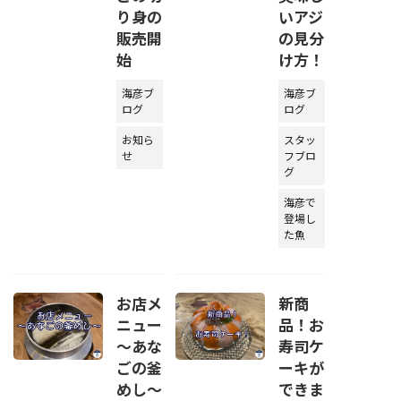
り身の
いアジ
販売開
の見分
始
け方！
海彦ブ
海彦ブ
ログ
ログ
お知ら
スタッ
せ
フブロ
グ
海彦で
登場し
た魚
お店メ
新商
ニュー
品！お
～あな
寿司ケ
ごの釜
ーキが
めし～
できま