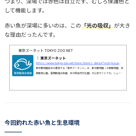
つまり、深場では赤色は目立たず、むしろ保護色と
して機能します。
赤い魚が深場に多いのは、この
「光の吸収」
が大き
な理由だったんです。
東京ズーネット TOKYO ZOO NET
｜ 東京ズーネット
https://www.tokyo-zoo.net/topic/topics_detail?inst=kasai&#038;kind=news&#038;link_num=28431&#038;utm_source=chatgpt.com
東京動物園協会の運営する「東京ズーネット」は、都立動物園（上野動物園、多
摩動物公園、葛西臨海水族園、井の頭自然文化園）の公式サイトです。ニュース
や催し物、友の会、オリジナル商品紹介、メールマガジン配信など、動物園・水
族園に関する情報をお届けします。
今回釣れた赤い魚と生息環境