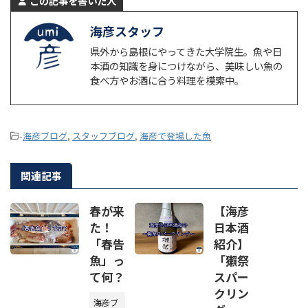
この記事を書いた人
海彦スタッフ
県外から島根にやってきた大学院生。魚や日
本酒の知識を身につけながら、美味しい魚の
食べ方やお酒に合う料理を模索中。
-
海彦ブログ
,
スタッフブログ
,
海彦で登場した魚
関連記事
春が来
【海彦
た！
日本酒
「春告
紹介】
魚」っ
「獺祭
て何？
スパー
クリン
海彦ブ