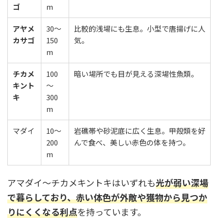
ゴ
m
アヤメ
30〜
比較的浅場にも生息。小型で唐揚げに人
カサゴ
150
気。
m
チカメ
100
暗い場所でも目が見える深場性魚類。
キント
〜
キ
300
m
マダイ
10〜
岩礁帯や砂泥底に広く生息。甲殻類を好
200
んで食べ、美しい赤色の体を持つ。
m
アマダイ～チカメキントキはいずれも
光が弱い深場
で暮らしており、赤い体色が外敵や獲物から見つか
りにくくなる利点
を持っています。