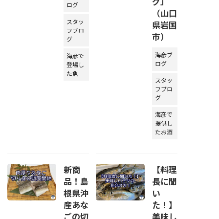
グ」
ログ
（山口
スタッ
県岩国
フブロ
市）
グ
海彦ブ
海彦で
ログ
登場し
た魚
スタッ
フブロ
グ
海彦で
提供し
たお酒
新商
【料理
品！島
長に聞
根県沖
い
産あな
た！】
ごの切
美味し