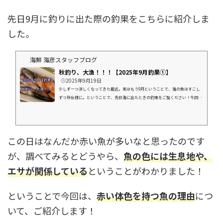
先日9月に釣りに出た際の釣果をこちらに紹介しま
した。
海鮮 海彦スタッフブログ
秋釣り、大漁！！！【2025年9月釣果①】
2025年9月19日
少しずーつ涼しくなってきた最近。実はもう9月ということで、海の魚はすこし
ずつ秋仕様に。ということで、先日海に出たときの釣果をご覧ください！今回の
釣果（一部）今回の釣果（一部）一部見えなくなっていたり、ここに載せきらな
かったクーラーボックスがあったりで、全体をお見せすることができなかったの
ですが、この2枚だけ見ていただいてもわかるように、大漁です！！！！タイ・
カサゴ系が多く、全体的に赤っぽいクーラーボックスに。夏場はお目にかかれな
この日はなんだか赤い魚が多いなと思ったのです
かった魚も多く、見ているだけでわくわくしてしまう釣果です！【2025年9...
が、調べてみるとどうやら、
魚の色には生息地や、
エサが関係している
ということがわかりました！
ということで今回は、
赤い体色を持つ魚の理由
につ
いて、ご紹介します！