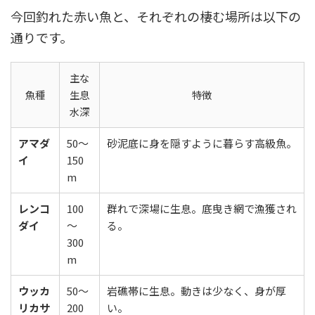
今回釣れた赤い魚と、それぞれの棲む場所は以下の
通りです。
主な
魚種
生息
特徴
水深
アマダ
50〜
砂泥底に身を隠すように暮らす高級魚。
イ
150
m
レンコ
100
群れで深場に生息。底曳き網で漁獲され
ダイ
〜
る。
300
m
ウッカ
50〜
岩礁帯に生息。動きは少なく、身が厚
リカサ
200
い。