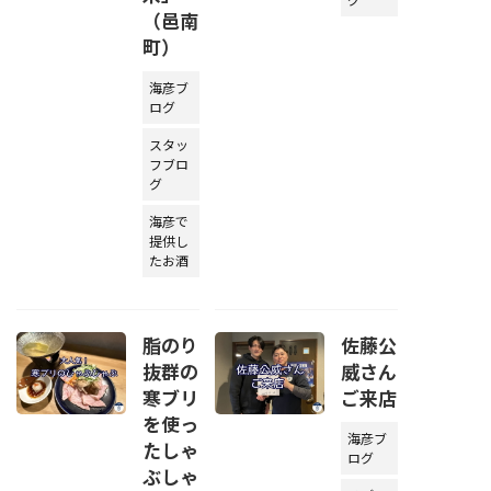
（邑南
町）
海彦ブ
ログ
スタッ
フブロ
グ
海彦で
提供し
たお酒
脂のり
佐藤公
抜群の
威さん
寒ブリ
ご来店
を使っ
海彦ブ
たしゃ
ログ
ぶしゃ