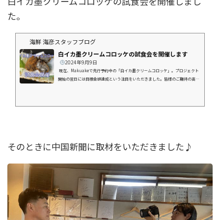
白イカ墨クリームコロッケの試食会を開催しまし
た。
海鮮 海彦スタッフブログ
白イカ墨クリームコロッケの試食会を開催します
2024年9月9日
現在、Makuakeで先行予約中の「白イカ墨クリームコロッケ」。プロジェクト
開始の翌日には目標金額達成という注目をいただきました。皆様のご期待の高さ
に本当に感謝しております。 そこで、今回はこの白イカ墨クリームコロッケの
試食会を下記の通り開催することにいたしました。・日時：2024年9月22日
（日）13：00開始 16：00終了※準備数がなくなり次第、早く終わる可能性もあ
ります・場所：海彦店舗（松江市西川津町845-9）・参加：無料お一人様1個をお
配りいたします。 試行錯誤して生まれた白イカ墨クリーム...
そのときに中国新聞に取材をいただきました♪