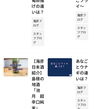
竜田揚
ごフラ
げの違
イ～
いは？
海彦ブ
ログ
海彦ブ
ログ
スタッ
フブロ
スタッ
グ
フブロ
グ
【海彦
あなご
日本酒
とウナ
紹介】
ギの違
島根の
いは？
地酒
海彦ブ
「池
ログ
月 超
スタッ
辛口純
フブロ
米」
グ