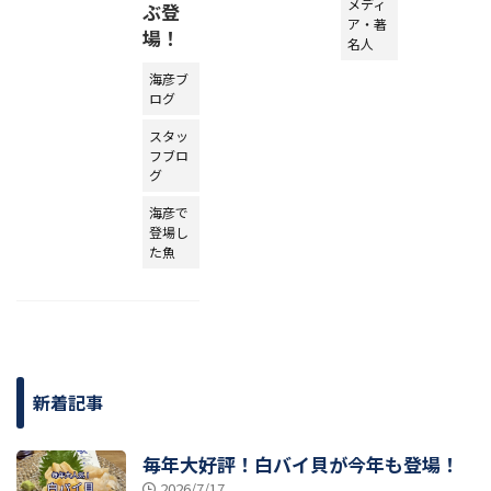
メディ
ぶ登
ア・著
場！
名人
海彦ブ
ログ
スタッ
フブロ
グ
海彦で
登場し
た魚
新着記事
毎年大好評！白バイ貝が今年も登場！
2026/7/17